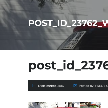
POST_ID_23762_
post_id_237
19 diciembre, 2016
Posted by:
FREDY 