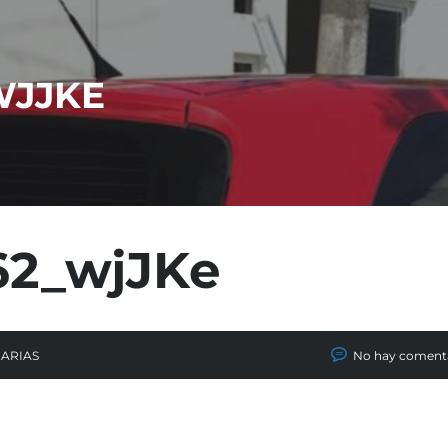
WJJKE
62_wjJKe
CARIAS
No hay coment