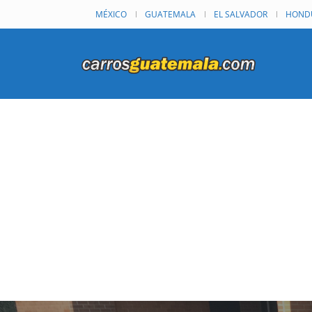
MÉXICO
GUATEMALA
EL SALVADOR
HOND