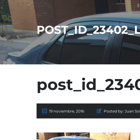
POST_ID_23402_L
post_id_2340
19 noviembre, 2016
Posted by:
Juan Sol