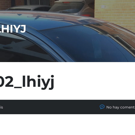
HIYJ
2_lhiyj
is
No hay coment