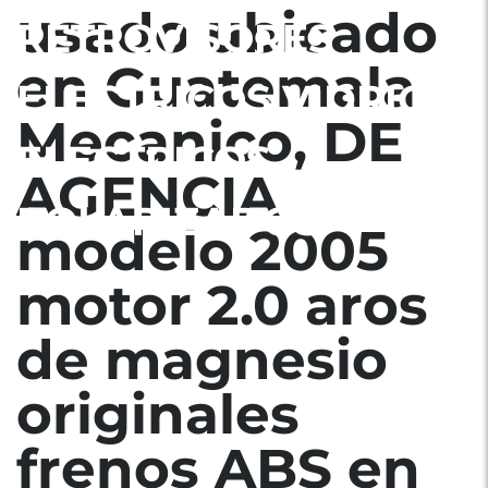
usado ubicado
RETROVISORES
en Guatemala
ELECTRICOS VIDRIOS
Mecanico, DE
ELECTRICOS
AGENCIA
POLARIZADOS
modelo 2005
motor 2.0 aros
de magnesio
originales
frenos ABS en