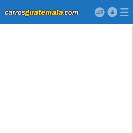
VOLKSWAGEN GOLF
2005 USADO
UBICADO EN
GUATEMALA
MECANICO, DE