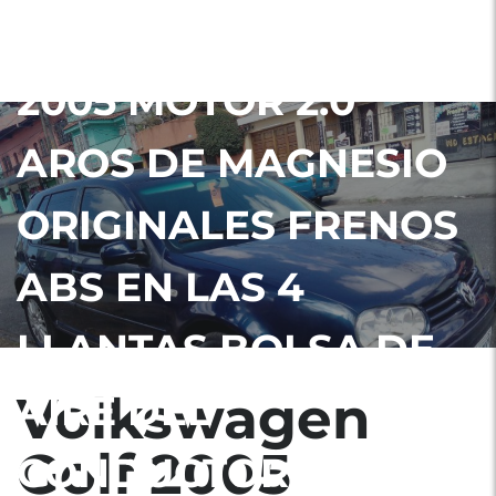
AGENCIA MODELO
2005 MOTOR 2.0
AROS DE MAGNESIO
ORIGINALES FRENOS
ABS EN LAS 4
LLANTAS BOLSA DE
Volkswagen
AIRE DEL
Golf 2005
CONDUCTOR