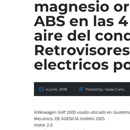
magnesio ori
ABS en las 4
aire del con
Retrovisores
electricos p
4 junio, 2018
Posted by:
Isaias Canu
Volkswagen Golf 2005 usado ubicado en Guatem
Mecanico, DE AGENCIA modelo 2005
motor 2.0