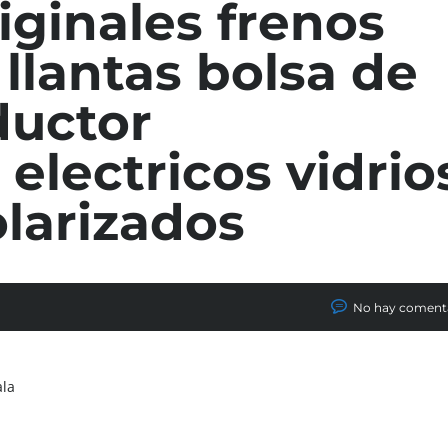
ginales frenos
 llantas bolsa de
ductor
 electricos vidrio
olarizados
No hay coment
ala