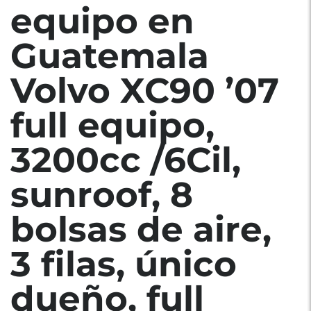
NEG.
equipo en
Guatemala
Volvo XC90 ’07
full equipo,
3200cc /6Cil,
sunroof, 8
bolsas de aire,
3 filas, único
dueño, full