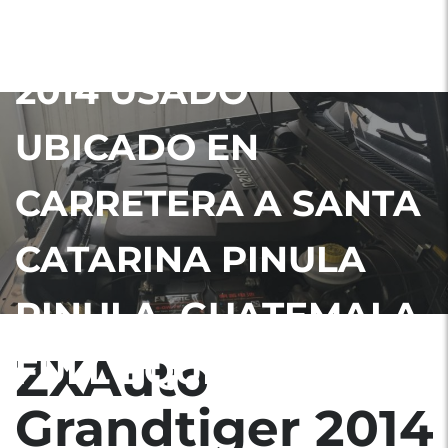
ZXAUTO GRANDTIGER
2014 USADO
UBICADO EN
CARRETERA A SANTA
CATARINA PINULA
PINULA, GUATEMALA
ZXAuto
FULL EQUIPO
Grandtiger 2014