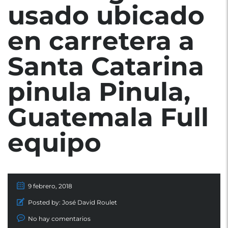
usado ubicado
en carretera a
Santa Catarina
pinula Pinula,
Guatemala Full
equipo
9 febrero, 2018
Posted by:
José David Roulet
No hay comentarios